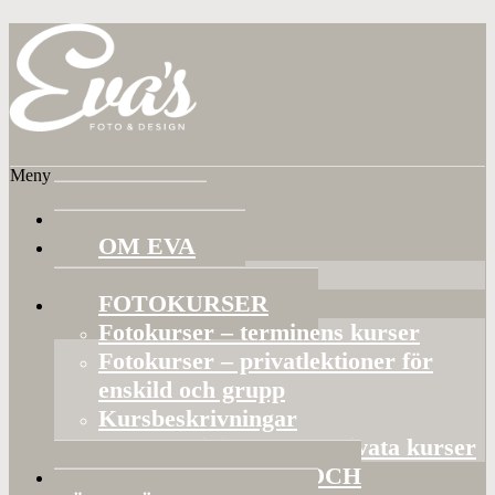
Meny
HEM
OM EVA
Referenser
FOTOKURSER
Fotokurser – terminens kurser
Fotokurser – privatlektioner för
enskild och grupp
Kursbeskrivningar
Gruppaktiviteter och privata kurser
BILDVISNINGAR OCH