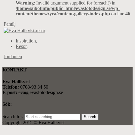
Warning
: Invalid argument supplied for foreach() in
/home/saibotinfo/public_html/evasfotodesign.se/wp-
content/themes/zyra/content-gallery-index.php
on line
46
Familj
Inspiration
,
Resor
,
Jordanien
KONTAKT
Eva Hallkvist
Telefon:
0708-93 34 50
E-post:
eva@evasfotodesign.se
Sök:
Search for:
Copyright 2015 © Eva Hallkvist