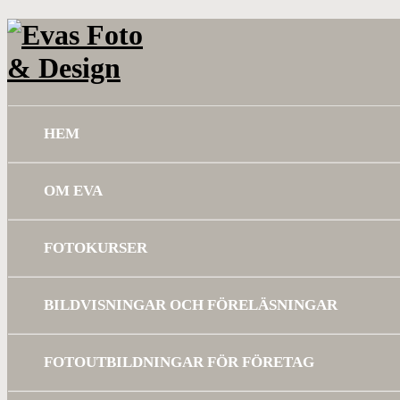
HEM
OM EVA
FOTOKURSER
BILDVISNINGAR OCH FÖRELÄSNINGAR
FOTOUTBILDNINGAR FÖR FÖRETAG