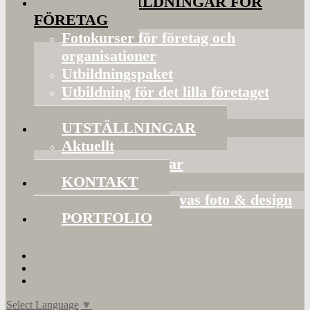
FOTOUTBILDNINGAR FÖR
FÖRETAG
Fotokurser för företag och
organisationer
Utbildningspaket
Utbildning för det lilla företaget
Bildorganisering
UTSTÄLLNINGAR
Aktuellt
Mina utställningar
KONTAKT
Presentkort hos Evas foto & design
PORTFOLIO
Select Language
▼