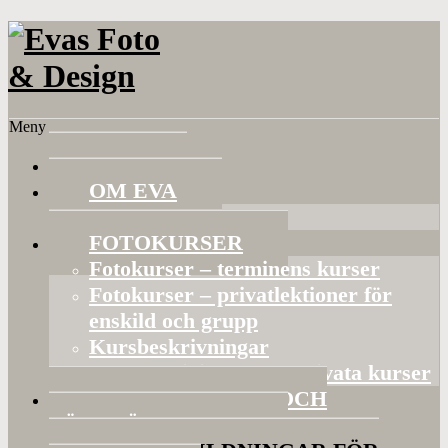
Meny
HEM
OM EVA
Referenser
FOTOKURSER
Fotokurser – terminens kurser
Fotokurser – privatlektioner för
enskild och grupp
Kursbeskrivningar
Gruppaktiviteter och privata kurser
BILDVISNINGAR OCH
FÖRELÄSNINGAR