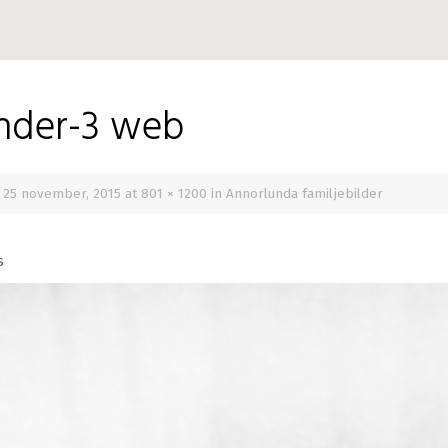
ander-3 web
d
25 november, 2015
at
801 × 1200
in
Annorlunda familjebilder
s