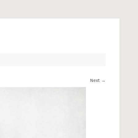
Next
→