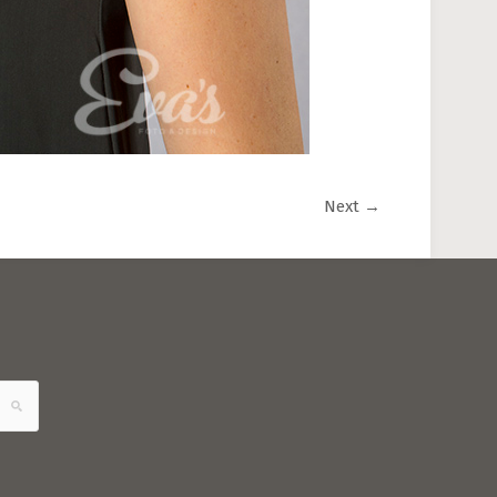
Next
→