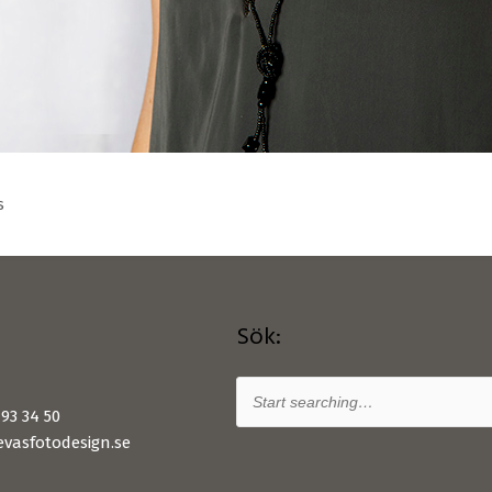
s
Sök:
93 34 50
vasfotodesign.se