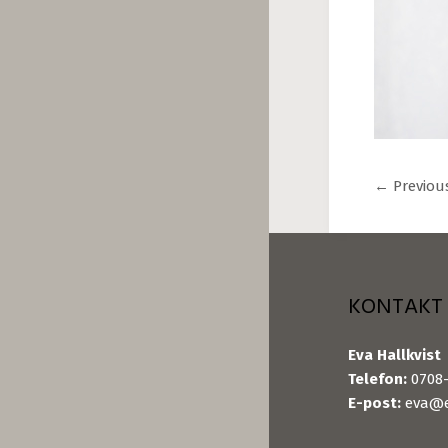
←
Previou
KONTAKT
Eva Hallkvist
Telefon:
0708-
E-post:
eva@e