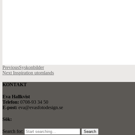
Previous
Syskonbilder
Next
Inspiration utomlands
KONTAKT
Eva Hallkvist
Telefon:
0708-93 34 50
E-post:
eva@evasfotodesign.se
Sök:
Search for: