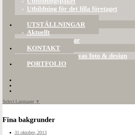
Utbildningspaket
Utbildning för det lilla företaget
Bildorganisering
UTSTÄLLNINGAR
Aktuellt
Mina utställningar
KONTAKT
Presentkort hos Evas foto & design
PORTFOLIO
Select Language
▼
Fina bakgrunder
31 oktober, 2013