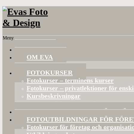
Meny
HEM
OM EVA
Referenser
FOTOKURSER
Fotokurser – terminens kurser
Fotokurser – privatlektioner för ensk
Kursbeskrivningar
Gruppaktiviteter och privata kurser
BILDVISNINGAR OCH FÖRELÄS
FOTOUTBILDNINGAR FÖR FÖR
Fotokurser för företag och organisati