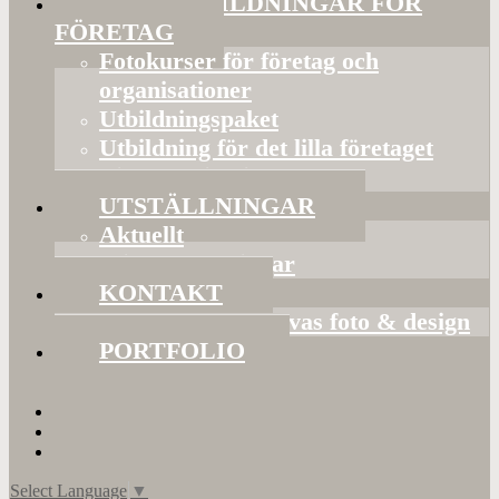
FOTOUTBILDNINGAR FÖR
FÖRETAG
Fotokurser för företag och
organisationer
Utbildningspaket
Utbildning för det lilla företaget
Bildorganisering
UTSTÄLLNINGAR
Aktuellt
Mina utställningar
KONTAKT
Presentkort hos Evas foto & design
PORTFOLIO
Select Language
▼