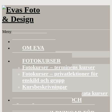
Meny
HEM
OM EVA
Referenser
FOTOKURSER
Fotokurser – terminens kurser
Fotokurser – privatlektioner för
enskild och grupp
Kursbeskrivningar
Gruppaktiviteter och privata kurser
BILDVISNINGAR OCH
FÖRELÄSNINGAR