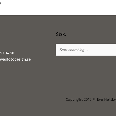
s
Sök:
93 34 50
vasfotodesign.se
Copyright 2015 © Eva Hallkv