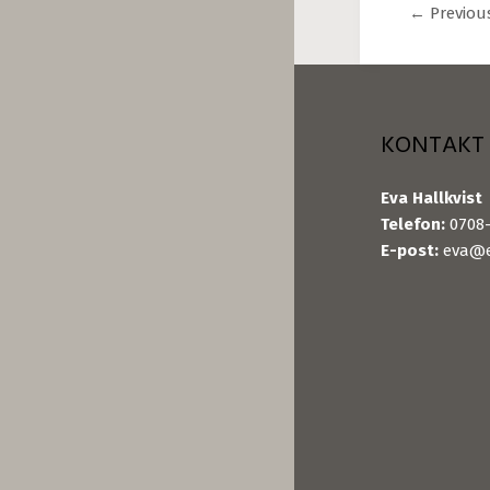
←
Previou
KONTAKT
Eva Hallkvist
Telefon:
0708-
E-post:
eva@e