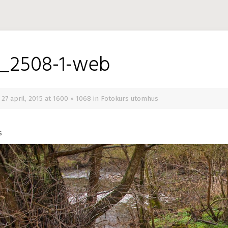
_2508-1-web
d
27 april, 2015
at
1600 × 1068
in
Fotokurs utomhus
s