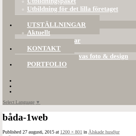
Utbildningspaket
Utbildning för det lilla företaget
Bildorganisering
UTSTÄLLNINGAR
Aktuellt
Mina utställningar
KONTAKT
Presentkort hos Evas foto & design
PORTFOLIO
Select Language
▼
båda-1web
Published
27 augusti, 2015
at
1200 × 801
in
Älskade husdjur