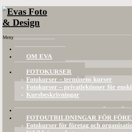
Meny
HEM
OM EVA
Referenser
FOTOKURSER
Fotokurser – terminens kurser
Fotokurser – privatlektioner för ensk
Kursbeskrivningar
Gruppaktiviteter och privata kurser
BILDVISNINGAR OCH FÖRELÄS
FOTOUTBILDNINGAR FÖR FÖR
Fotokurser för företag och organisati