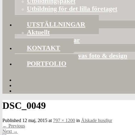
Utbildningspaket
Utbildning för det lilla företaget
Bildorganisering
UTSTÄLLNINGAR
Aktuellt
Mina utställningar
KONTAKT
Presentkort hos Evas foto & design
PORTFOLIO
DSC_0049
Published
12 maj, 2015
at
797 × 1200
in
Älskade husdjur
←
Previous
Next
→