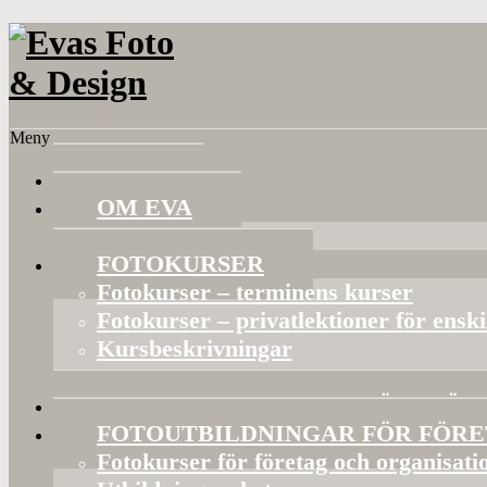
Meny
HEM
OM EVA
Referenser
FOTOKURSER
Fotokurser – terminens kurser
Fotokurser – privatlektioner för ensk
Kursbeskrivningar
Gruppaktiviteter och privata kurser
BILDVISNINGAR OCH FÖRELÄS
FOTOUTBILDNINGAR FÖR FÖR
Fotokurser för företag och organisati