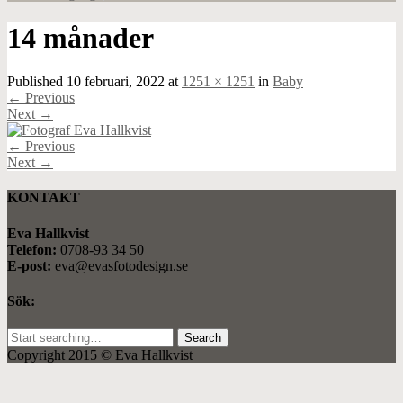
14 månader
Published
10 februari, 2022
at
1251 × 1251
in
Baby
←
Previous
Next
→
←
Previous
Next
→
KONTAKT
Eva Hallkvist
Telefon:
0708-93 34 50
E-post:
eva@evasfotodesign.se
Sök:
Search
for:
Copyright 2015 © Eva Hallkvist