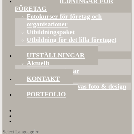
FOTOUTBILDNINGAR FÖR
FÖRETAG
Fotokurser för företag och
organisationer
Utbildningspaket
Utbildning för det lilla företaget
Bildorganisering
UTSTÄLLNINGAR
Aktuellt
Mina utställningar
KONTAKT
Presentkort hos Evas foto & design
PORTFOLIO
Select Language
▼