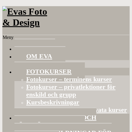
Meny
HEM
OM EVA
Referenser
FOTOKURSER
Fotokurser – terminens kurser
Fotokurser – privatlektioner för
enskild och grupp
Kursbeskrivningar
Gruppaktiviteter och privata kurser
BILDVISNINGAR OCH
FÖRELÄSNINGAR