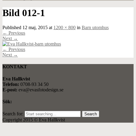
Bild 012-1
Published
12 maj, 2015
at
1200 × 800
in
Barn utomhus
←
Previous
Next
→
←
Previous
Next
→
KONTAKT
Eva Hallkvist
Telefon:
0708-93 34 50
E-post:
eva@evasfotodesign.se
Sök:
Search for:
Copyright 2015 © Eva Hallkvist