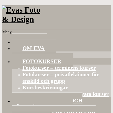
Meny
HEM
OM EVA
Referenser
FOTOKURSER
Fotokurser – terminens kurser
Fotokurser – privatlektioner för
enskild och grupp
Kursbeskrivningar
Gruppaktiviteter och privata kurser
BILDVISNINGAR OCH
FÖRELÄSNINGAR