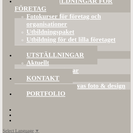
FOTOUTBILDNINGAR FÖR
FÖRETAG
Fotokurser för företag och
organisationer
Utbildningspaket
Utbildning för det lilla företaget
Bildorganisering
UTSTÄLLNINGAR
Aktuellt
Mina utställningar
KONTAKT
Presentkort hos Evas foto & design
PORTFOLIO
Select Language
▼