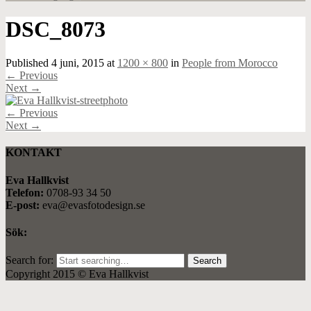
DSC_8073
Published
4 juni, 2015
at
1200 × 800
in
People from Morocco
←
Previous
Next
→
←
Previous
Next
→
KONTAKT
Eva Hallkvist
Telefon:
0708-93 34 50
E-post:
eva@evasfotodesign.se
Sök:
Search for:
Copyright 2015 © Eva Hallkvist