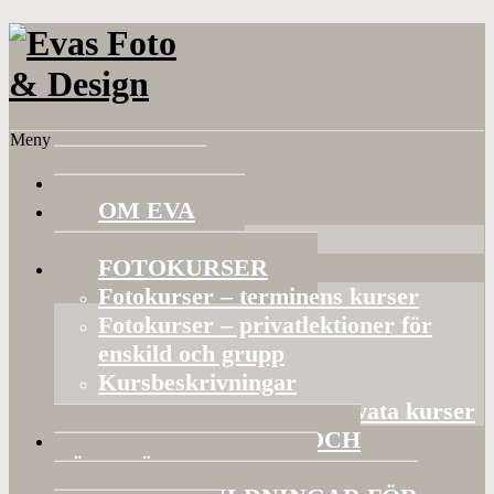
Meny
HEM
OM EVA
Referenser
FOTOKURSER
Fotokurser – terminens kurser
Fotokurser – privatlektioner för
enskild och grupp
Kursbeskrivningar
Gruppaktiviteter och privata kurser
BILDVISNINGAR OCH
FÖRELÄSNINGAR