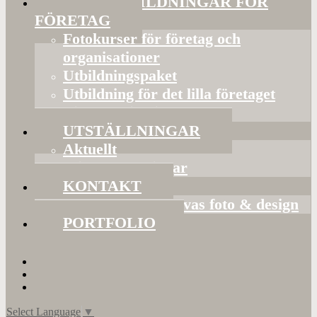
FOTOUTBILDNINGAR FÖR
FÖRETAG
Fotokurser för företag och
organisationer
Utbildningspaket
Utbildning för det lilla företaget
Bildorganisering
UTSTÄLLNINGAR
Aktuellt
Mina utställningar
KONTAKT
Presentkort hos Evas foto & design
PORTFOLIO
Select Language
▼