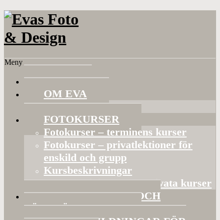
Meny
HEM
OM EVA
Referenser
FOTOKURSER
Fotokurser – terminens kurser
Fotokurser – privatlektioner för
enskild och grupp
Kursbeskrivningar
Gruppaktiviteter och privata kurser
BILDVISNINGAR OCH
FÖRELÄSNINGAR