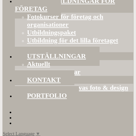
FOTOUTBILDNINGAR FÖR
FÖRETAG
Fotokurser för företag och
organisationer
Utbildningspaket
Utbildning för det lilla företaget
Bildorganisering
UTSTÄLLNINGAR
Aktuellt
Mina utställningar
KONTAKT
Presentkort hos Evas foto & design
PORTFOLIO
Select Language
▼