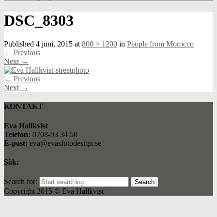
DSC_8303
Published
4 juni, 2015
at
800 × 1200
in
People from Morocco
←
Previous
Next
→
←
Previous
Next
→
KONTAKT
Eva Hallkvist
Telefon:
0708-93 34 50
E-post:
eva@evasfotodesign.se
Sök:
Search for:
Copyright 2015 © Eva Hallkvist