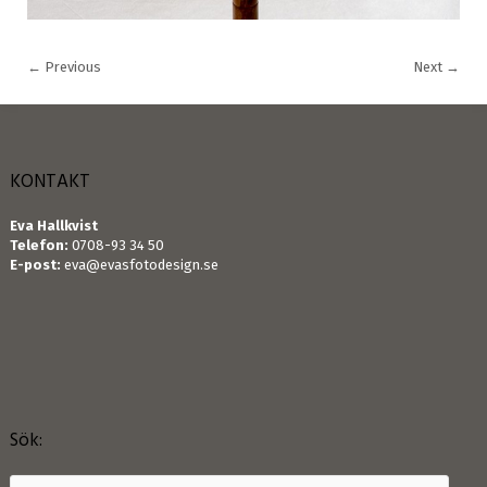
←
Previous
Next
→
KONTAKT
Eva Hallkvist
Telefon:
0708-93 34 50
E-post:
eva@evasfotodesign.se
Sök: