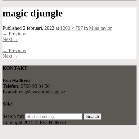
magic djungle
Published
2 februari, 2022
at
1200 × 797
in
Mina tavlor
←
Previous
Next
→
←
Previous
Next
→
KONTAKT
Eva Hallkvist
Telefon:
0708-93 34 50
E-post:
eva@evasfotodesign.se
Sök:
Search for:
Copyright 2015 © Eva Hallkvist