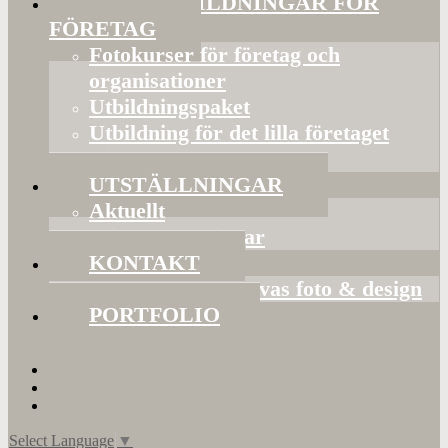
FOTOUTBILDNINGAR FÖR
FÖRETAG
Fotokurser för företag och
organisationer
Utbildningspaket
Utbildning för det lilla företaget
Bildorganisering
UTSTÄLLNINGAR
Aktuellt
Mina utställningar
KONTAKT
Presentkort hos Evas foto & design
PORTFOLIO
Select Language
▼