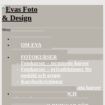
Meny
HEM
OM EVA
Referenser
FOTOKURSER
Fotokurser – terminens kurser
Fotokurser – privatlektioner för
enskild och grupp
Kursbeskrivningar
Gruppaktiviteter och privata kurser
BILDVISNINGAR OCH
FÖRELÄSNINGAR