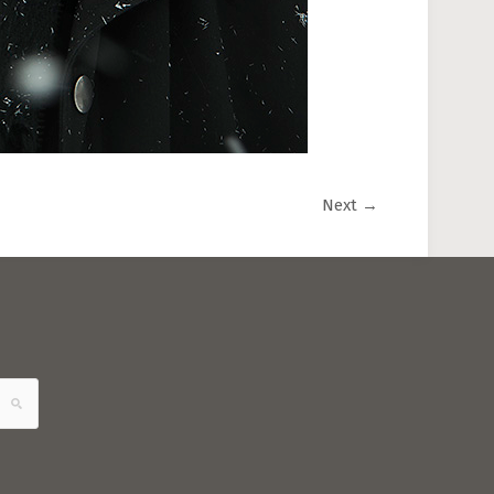
Next
→