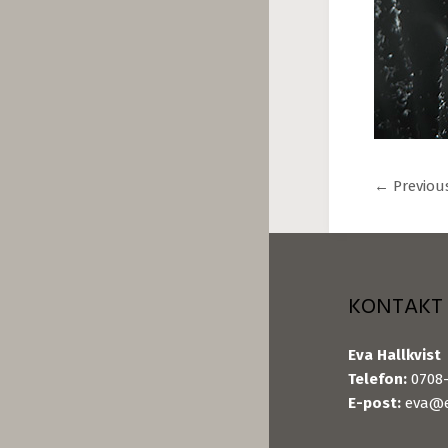
←
Previou
KONTAKT
Eva Hallkvist
Telefon:
0708-
E-post:
eva@e