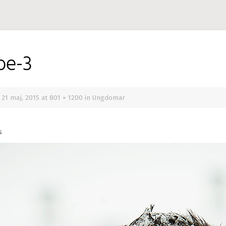
be-3
d
21 maj, 2015
at
801 × 1200
in
Ungdomar
s