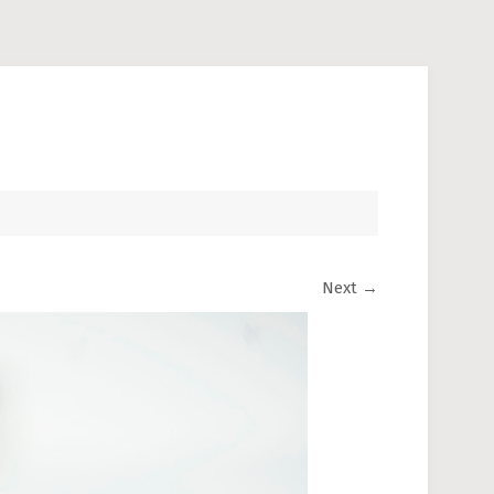
Next
→