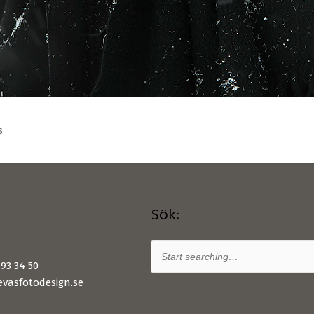
s
Sök:
93 34 50
vasfotodesign.se