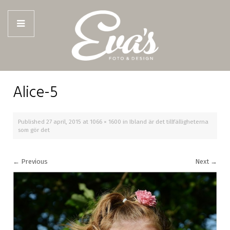
Alice-5
Published
27 april, 2015
at
1066 × 1600
in
Ibland är det tillfälligheterna
som gör det
←
Previous
Next
→