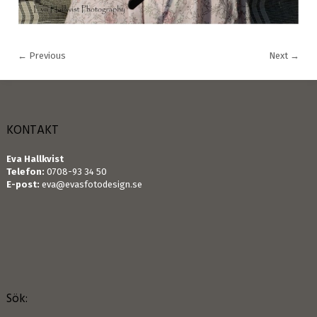
←
Previous
Next
→
KONTAKT
Eva Hallkvist
Telefon:
0708-93 34 50
E-post:
eva@evasfotodesign.se
Sök: