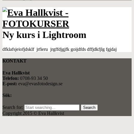
Ny kurs i Lightroom
dfklafsjeiofjdsklf jrfieru jrgffdjgjfk goijdfds dffjdkfjlg fgjdaj
KONTAKT
Eva Hallkvist
Telefon:
0708-93 34 50
E-post:
eva@evasfotodesign.se
Sök:
Search for:
Copyright 2015 © Eva Hallkvist