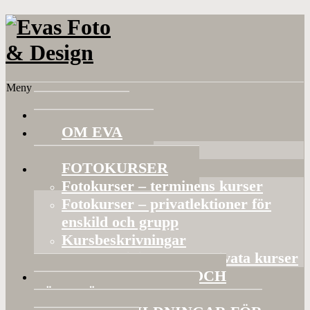
Meny
HEM
OM EVA
Referenser
FOTOKURSER
Fotokurser – terminens kurser
Fotokurser – privatlektioner för
enskild och grupp
Kursbeskrivningar
Gruppaktiviteter och privata kurser
BILDVISNINGAR OCH
FÖRELÄSNINGAR