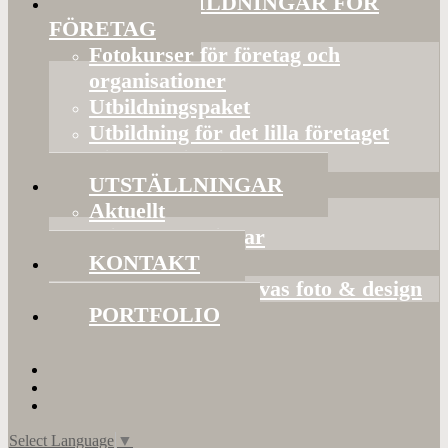
FOTOUTBILDNINGAR FÖR
FÖRETAG
Fotokurser för företag och
organisationer
Utbildningspaket
Utbildning för det lilla företaget
Bildorganisering
UTSTÄLLNINGAR
Aktuellt
Mina utställningar
KONTAKT
Presentkort hos Evas foto & design
PORTFOLIO
Select Language
▼