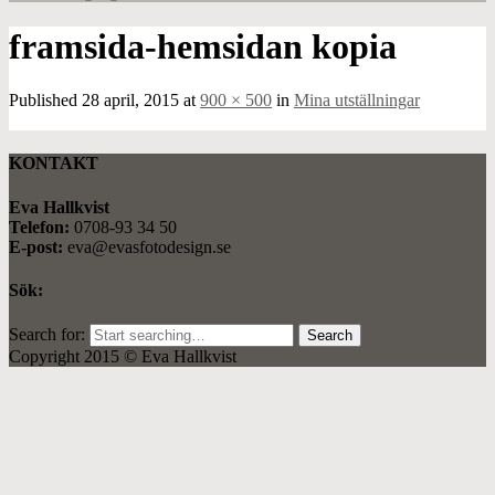
framsida-hemsidan kopia
Published
28 april, 2015
at
900 × 500
in
Mina utställningar
KONTAKT
Eva Hallkvist
Telefon:
0708-93 34 50
E-post:
eva@evasfotodesign.se
Sök:
Search for:
Copyright 2015 © Eva Hallkvist