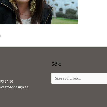
s
Sök:
93 34 50
vasfotodesign.se