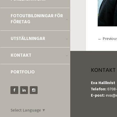
FOTOUTBILDNINGAR FÖR
FÖRETAG
UTSTÄLLNINGAR
←
Previou
KONTAKT
KONTAKT
PORTFOLIO
Eva Hallkvist
Telefon:
0708-
E-post:
eva@e
Select Language
▼