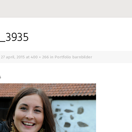
_3935
d
27 april, 2015
at
400 × 266
in
Portfolio barnbilder
s