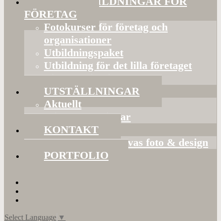
FOTOUTBILDNINGAR FÖR
FÖRETAG
Fotokurser för företag och
organisationer
Utbildningspaket
Utbildning för det lilla företaget
Bildorganisering
UTSTÄLLNINGAR
Aktuellt
Mina utställningar
KONTAKT
Presentkort hos Evas foto & design
PORTFOLIO
Select Language
▼