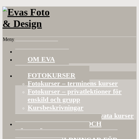
Meny
HEM
OM EVA
Referenser
FOTOKURSER
Fotokurser – terminens kurser
Fotokurser – privatlektioner för
enskild och grupp
Kursbeskrivningar
Gruppaktiviteter och privata kurser
BILDVISNINGAR OCH
FÖRELÄSNINGAR