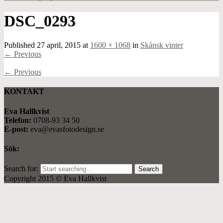
DSC_0293
Published
27 april, 2015
at
1600 × 1068
in
Skånsk vinter
←
Previous
←
Previous
KONTAKT
Eva Hallkvist
Telefon:
0708-93 34 50
E-post:
eva@evasfotodesign.se
Sök:
Search for:
Copyright 2015 © Eva Hallkvist