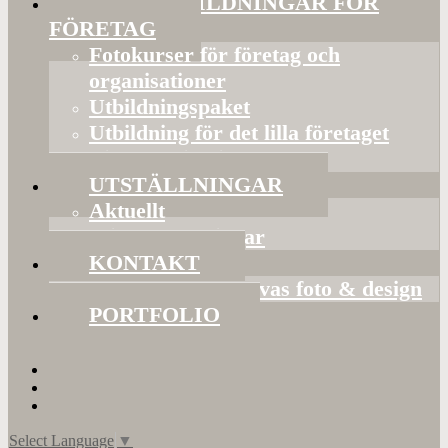
FOTOUTBILDNINGAR FÖR
FÖRETAG
Fotokurser för företag och
organisationer
Utbildningspaket
Utbildning för det lilla företaget
Bildorganisering
UTSTÄLLNINGAR
Aktuellt
Mina utställningar
KONTAKT
Presentkort hos Evas foto & design
PORTFOLIO
Select Language
▼