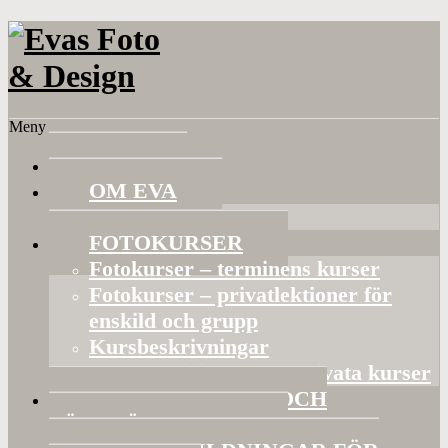
Meny
HEM
OM EVA
Referenser
FOTOKURSER
Fotokurser – terminens kurser
Fotokurser – privatlektioner för
enskild och grupp
Kursbeskrivningar
Gruppaktiviteter och privata kurser
BILDVISNINGAR OCH
FÖRELÄSNINGAR