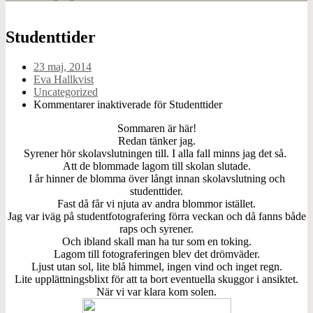
Studenttider
23 maj, 2014
Eva Hallkvist
Uncategorized
Kommentarer inaktiverade
för Studenttider
Sommaren är här!
Redan tänker jag.
Syrener hör skolavslutningen till. I alla fall minns jag det så.
Att de blommade lagom till skolan slutade.
I år hinner de blomma över långt innan skolavslutning och
studenttider.
Fast då får vi njuta av andra blommor istället.
Jag var iväg på studentfotografering förra veckan och då fanns både
raps och syrener.
Och ibland skall man ha tur som en toking.
Lagom till fotograferingen blev det drömväder.
Ljust utan sol, lite blå himmel, ingen vind och inget regn.
Lite upplättningsblixt för att ta bort eventuella skuggor i ansiktet.
När vi var klara kom solen.