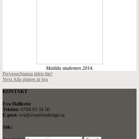
Matilda studenten 2014.
Previous
Stanna tiden lite!
Next
Alla platser är bra
KONTAKT
Eva Hallkvist
Telefon:
0708-93 34 50
E-post:
eva@evasfotodesign.se
Sök: