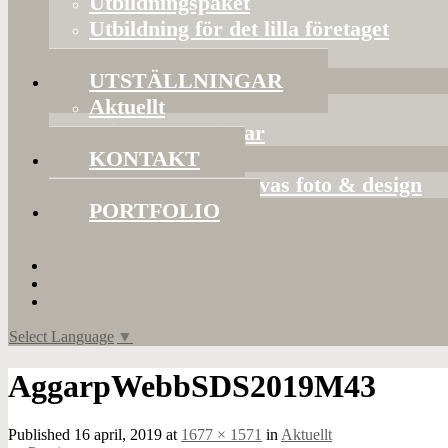
Utbildningspaket
Utbildning för det lilla företaget
Bildorganisering
UTSTÄLLNINGAR
Aktuellt
Mina utställningar
KONTAKT
Presentkort hos Evas foto & design
PORTFOLIO
Select Language
▼
AggarpWebbSDS2019M43
Published
16 april, 2019
at
1677 × 1571
in
Aktuellt