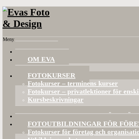
Meny
HEM
OM EVA
Referenser
FOTOKURSER
Fotokurser – terminens kurser
Fotokurser – privatlektioner för ensk
Kursbeskrivningar
Gruppaktiviteter och privata kurser
BILDVISNINGAR OCH FÖRELÄS
FOTOUTBILDNINGAR FÖR FÖR
Fotokurser för företag och organisati