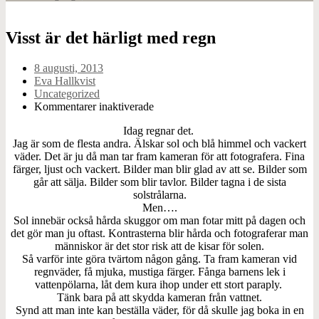
Visst är det härligt med regn
8 augusti, 2013
Eva Hallkvist
Uncategorized
för
Kommentarer inaktiverade
Visst
Idag regnar det.
är
Jag är som de flesta andra. Älskar sol och blå himmel och vackert
det
väder. Det är ju då man tar fram kameran för att fotografera. Fina
härligt
färger, ljust och vackert. Bilder man blir glad av att se. Bilder som
med
går att sälja. Bilder som blir tavlor. Bilder tagna i de sista
regn
solstrålarna.
Men….
Sol innebär också hårda skuggor om man fotar mitt på dagen och
det gör man ju oftast. Kontrasterna blir hårda och fotograferar man
människor är det stor risk att de kisar för solen.
Så varför inte göra tvärtom någon gång. Ta fram kameran vid
regnväder, få mjuka, mustiga färger. Fånga barnens lek i
vattenpölarna, låt dem kura ihop under ett stort paraply.
Tänk bara på att skydda kameran från vattnet.
Synd att man inte kan beställa väder, för då skulle jag boka in en