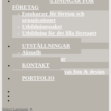
FOTOUTBILDNINGAR FÖR
FÖRETAG
Fotokurser för företag och
organisationer
Utbildningspaket
Utbildning för det lilla företaget
Bildorganisering
UTSTÄLLNINGAR
Aktuellt
Mina utställningar
KONTAKT
Presentkort hos Evas foto & design
PORTFOLIO
Select Language
▼