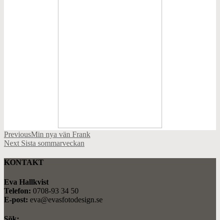
Previous
Min nya vän Frank
Next
Sista sommarveckan
KONTAKT
Eva Hallkvist
Telefon:
0708-93 34 50
E-post:
eva@evasfotodesign.se
Sök: