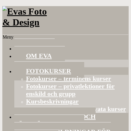
Meny
HEM
OM EVA
Referenser
FOTOKURSER
Fotokurser – terminens kurser
Fotokurser – privatlektioner för
enskild och grupp
Kursbeskrivningar
Gruppaktiviteter och privata kurser
BILDVISNINGAR OCH
FÖRELÄSNINGAR