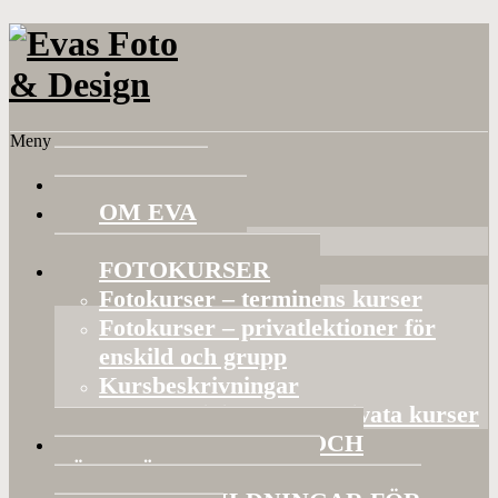
Meny
HEM
OM EVA
Referenser
FOTOKURSER
Fotokurser – terminens kurser
Fotokurser – privatlektioner för
enskild och grupp
Kursbeskrivningar
Gruppaktiviteter och privata kurser
BILDVISNINGAR OCH
FÖRELÄSNINGAR