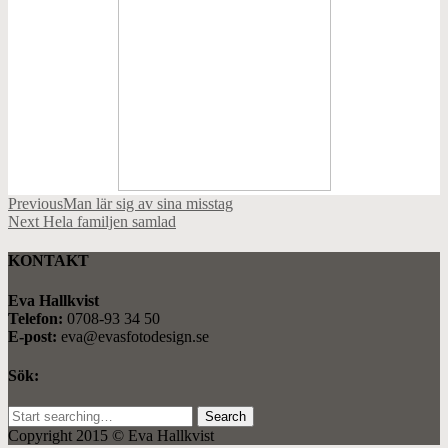
Previous
Man lär sig av sina misstag
Next
Hela familjen samlad
KONTAKT
Eva Hallkvist
Telefon:
0708-93 34 50
E-post:
eva@evasfotodesign.se
Sök:
Search
for:
Copyright 2015 © Eva Hallkvist