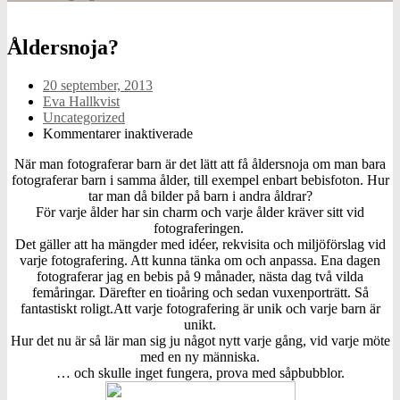
Åldersnoja?
20 september, 2013
Eva Hallkvist
Uncategorized
för
Kommentarer inaktiverade
Åldersnoja?
När man fotograferar barn är det lätt att få åldersnoja om man bara
fotograferar barn i samma ålder, till exempel enbart bebisfoton. Hur
tar man då bilder på barn i andra åldrar?
För varje ålder har sin charm och varje ålder kräver sitt vid
fotograferingen.
Det gäller att ha mängder med idéer, rekvisita och miljöförslag vid
varje fotografering. Att kunna tänka om och anpassa. Ena dagen
fotograferar jag en bebis på 9 månader, nästa dag två vilda
femåringar. Därefter en tioåring och sedan vuxenporträtt. Så
fantastiskt roligt.Att varje fotografering är unik och varje barn är
unikt.
Hur det nu är så lär man sig ju något nytt varje gång, vid varje möte
med en ny människa.
… och skulle inget fungera, prova med såpbubblor.