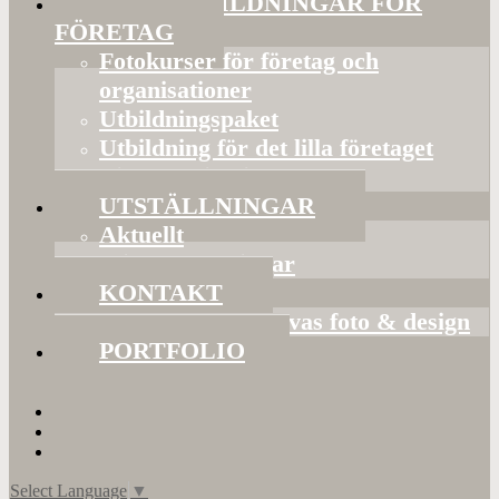
FOTOUTBILDNINGAR FÖR
FÖRETAG
Fotokurser för företag och
organisationer
Utbildningspaket
Utbildning för det lilla företaget
Bildorganisering
UTSTÄLLNINGAR
Aktuellt
Mina utställningar
KONTAKT
Presentkort hos Evas foto & design
PORTFOLIO
Select Language
▼