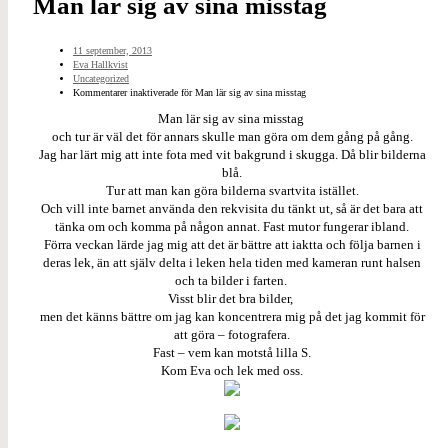
Man lär sig av sina misstag
11 september, 2013
Eva Hallkvist
Uncategorized
Kommentarer inaktiverade
för Man lär sig av sina misstag
Man lär sig av sina misstag
och tur är väl det för annars skulle man göra om dem gång på gång.
Jag har lärt mig att inte fota med vit bakgrund i skugga. Då blir bilderna
blå.
Tur att man kan göra bilderna svartvita istället.
Och vill inte barnet använda den rekvisita du tänkt ut, så är det bara att
tänka om och komma på någon annat. Fast mutor fungerar ibland.
Förra veckan lärde jag mig att det är bättre att iaktta och följa barnen i
deras lek, än att själv delta i leken hela tiden med kameran runt halsen
och ta bilder i farten.
Visst blir det bra bilder,
men det känns bättre om jag kan koncentrera mig på det jag kommit för
att göra – fotografera.
Fast – vem kan motstå lilla S.
Kom Eva och lek med oss.