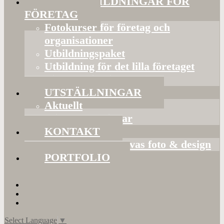
FOTOUTBILDNINGAR FÖR
FÖRETAG
Fotokurser för företag och
organisationer
Utbildningspaket
Utbildning för det lilla företaget
Bildorganisering
UTSTÄLLNINGAR
Aktuellt
Mina utställningar
KONTAKT
Presentkort hos Evas foto & design
PORTFOLIO
Select Language
▼