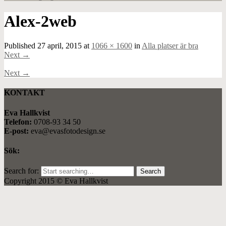
Alex-2web
Published
27 april, 2015
at
1066 × 1600
in
Alla platser är bra
Next
→
Next
→
KONTAKT
Eva Hallkvist
Telefon:
0708-93 34 50
E-post:
eva@evasfotodesign.se
Sök:
Search for:
Copyright 2015 © Eva Hallkvist