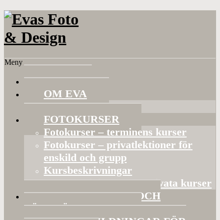
Meny
HEM
OM EVA
Referenser
FOTOKURSER
Fotokurser – terminens kurser
Fotokurser – privatlektioner för
enskild och grupp
Kursbeskrivningar
Gruppaktiviteter och privata kurser
BILDVISNINGAR OCH
FÖRELÄSNINGAR