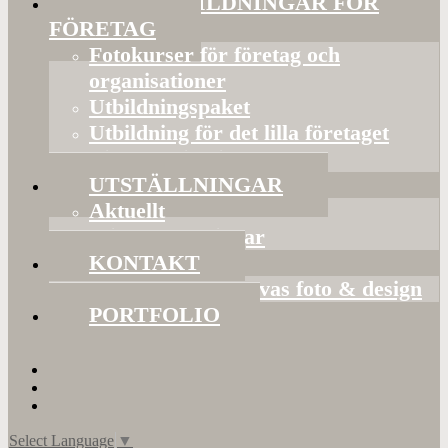
FOTOUTBILDNINGAR FÖR
FÖRETAG
Fotokurser för företag och
organisationer
Utbildningspaket
Utbildning för det lilla företaget
Bildorganisering
UTSTÄLLNINGAR
Aktuellt
Mina utställningar
KONTAKT
Presentkort hos Evas foto & design
PORTFOLIO
Select Language
▼