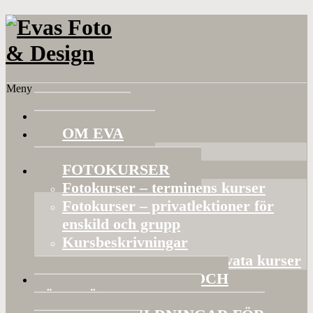
Meny
HEM
OM EVA
Referenser
FOTOKURSER
Fotokurser – terminens kurser
Fotokurser – privatlektioner för
enskild och grupp
Kursbeskrivningar
Gruppaktiviteter och privata kurser
BILDVISNINGAR OCH
FÖRELÄSNINGAR