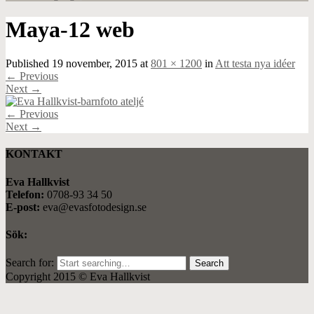
Maya-12 web
Published
19 november, 2015
at
801 × 1200
in
Att testa nya idéer
←
Previous
Next
→
←
Previous
Next
→
KONTAKT
Eva Hallkvist
Telefon:
0708-93 34 50
E-post:
eva@evasfotodesign.se
Sök:
Search for:
Copyright 2015 © Eva Hallkvist