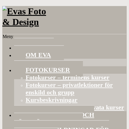
Meny
HEM
OM EVA
Referenser
FOTOKURSER
Fotokurser – terminens kurser
Fotokurser – privatlektioner för
enskild och grupp
Kursbeskrivningar
Gruppaktiviteter och privata kurser
BILDVISNINGAR OCH
FÖRELÄSNINGAR