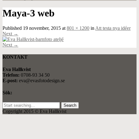
Maya-3 web
Published
19 november, 2015
at
801 × 1200
in
Att testa nya idéer
Next
→
Next
→
KONTAKT
Eva Hallkvist
Telefon:
0708-93 34 50
E-post:
eva@evasfotodesign.se
Sök:
Search
for:
Copyright 2015 © Eva Hallkvist