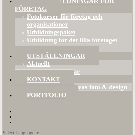
FOTOUTBILDNINGAR FÖR
FÖRETAG
Fotokurser för företag och
organisationer
Utbildningspaket
Utbildning för det lilla företaget
Bildorganisering
UTSTÄLLNINGAR
Aktuellt
Mina utställningar
KONTAKT
Presentkort hos Evas foto & design
PORTFOLIO
Select Language
▼