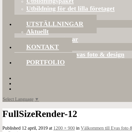
Utbildningspaket
Utbildning för det lilla företaget
Bildorganisering
UTSTÄLLNINGAR
Aktuellt
Mina utställningar
KONTAKT
Presentkort hos Evas foto & design
PORTFOLIO
Select Language
▼
FullSizeRender-12
Published
12 april, 2019
at
1200 × 900
in
Välkommen till Evas foto 