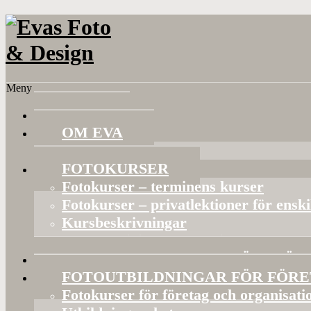
Meny
HEM
OM EVA
Referenser
FOTOKURSER
Fotokurser – terminens kurser
Fotokurser – privatlektioner för ensk
Kursbeskrivningar
Gruppaktiviteter och privata kurser
BILDVISNINGAR OCH FÖRELÄS
FOTOUTBILDNINGAR FÖR FÖR
Fotokurser för företag och organisati