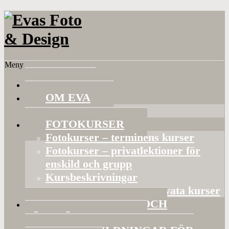
Meny
HEM
OM EVA
Referenser
FOTOKURSER
Fotokurser – terminens kurser
Fotokurser – privatlektioner för
enskild och grupp
Kursbeskrivningar
Gruppaktiviteter och privata kurser
BILDVISNINGAR OCH
FÖRELÄSNINGAR