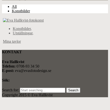
All
Konstbilder
Konstbilder
,
Utställningar
,
Mina tavlor
KONTAKT
Eva Hallkvist
Telefon:
0708-93 34 50
E-post:
eva@evasfotodesign.se
Sök:
Search for:
Copyright 2015 © Eva Hallkvist