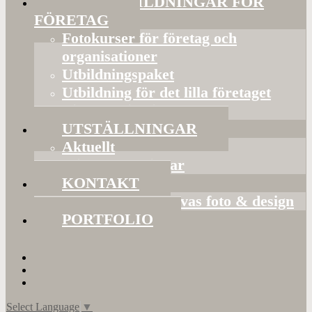
FOTOUTBILDNINGAR FÖR
FÖRETAG
Fotokurser för företag och
organisationer
Utbildningspaket
Utbildning för det lilla företaget
Bildorganisering
UTSTÄLLNINGAR
Aktuellt
Mina utställningar
KONTAKT
Presentkort hos Evas foto & design
PORTFOLIO
Select Language
▼