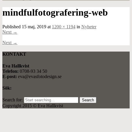
mindfulfotografering-web
Published
15 maj, 2019
at
1200 × 1194
in
Nyheter
Next
→
Next
→
KONTAKT
Eva Hallkvist
Telefon:
0708-93 34 50
E-post:
eva@evasfotodesign.se
Sök:
Search for:
Copyright 2015 © Eva Hallkvist