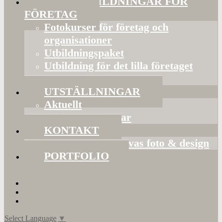
FOTOUTBILDNINGAR FÖR
FÖRETAG
Fotokurser för företag och
organisationer
Utbildningspaket
Utbildning för det lilla företaget
Bildorganisering
UTSTÄLLNINGAR
Aktuellt
Mina utställningar
KONTAKT
Presentkort hos Evas foto & design
PORTFOLIO
Select Language
▼