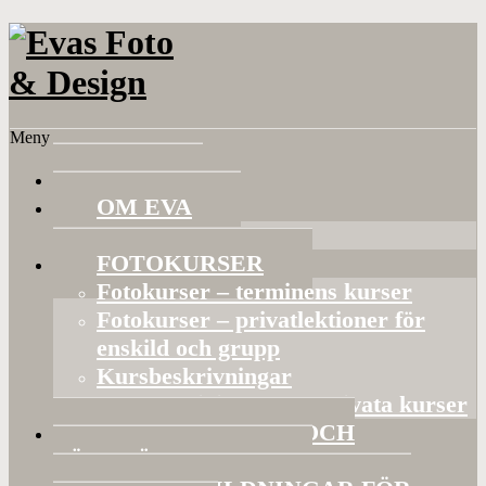
Meny
HEM
OM EVA
Referenser
FOTOKURSER
Fotokurser – terminens kurser
Fotokurser – privatlektioner för
enskild och grupp
Kursbeskrivningar
Gruppaktiviteter och privata kurser
BILDVISNINGAR OCH
FÖRELÄSNINGAR