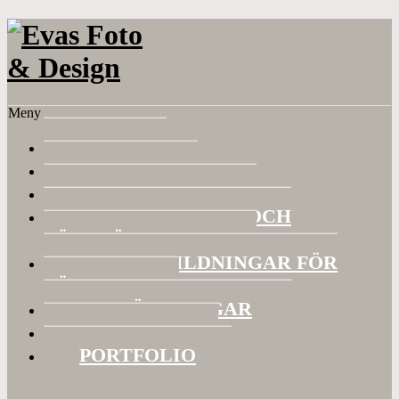
Meny
HEM
OM EVA
FOTOKURSER
BILDVISNINGAR OCH
FÖRELÄSNINGAR
FOTOUTBILDNINGAR FÖR
FÖRETAG
UTSTÄLLNINGAR
KONTAKT
PORTFOLIO