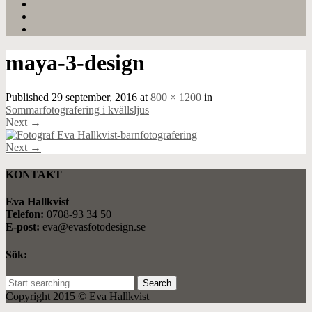
maya-3-design
Published
29 september, 2016
at
800 × 1200
in
Sommarfotografering i kvällsljus
Next
→
Next
→
KONTAKT
Eva Hallkvist
Telefon:
0708-93 34 50
E-post:
eva@evasfotodesign.se
Sök:
Search
for:
Copyright 2015 © Eva Hallkvist