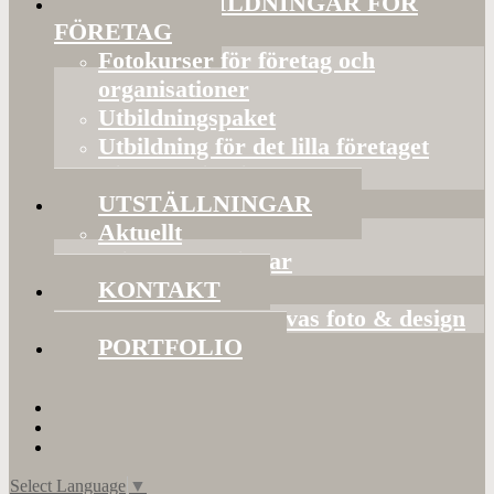
FOTOUTBILDNINGAR FÖR
FÖRETAG
Fotokurser för företag och
organisationer
Utbildningspaket
Utbildning för det lilla företaget
Bildorganisering
UTSTÄLLNINGAR
Aktuellt
Mina utställningar
KONTAKT
Presentkort hos Evas foto & design
PORTFOLIO
Select Language
▼