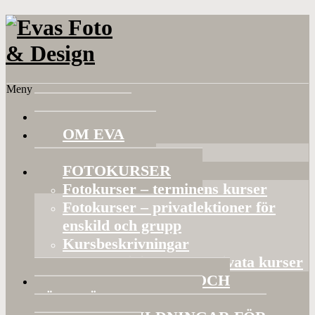
Meny
HEM
OM EVA
Referenser
FOTOKURSER
Fotokurser – terminens kurser
Fotokurser – privatlektioner för
enskild och grupp
Kursbeskrivningar
Gruppaktiviteter och privata kurser
BILDVISNINGAR OCH
FÖRELÄSNINGAR