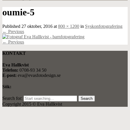
oumie-5
Published
27 oktober, 2016
at
800 × 1200
in
Syskonfotografering
←
Previous
←
Previous
KONTAKT
Eva Hallkvist
Telefon:
0708-93 34 50
E-post:
eva@evasfotodesign.se
Sök:
Search for:
Copyright 2015 © Eva Hallkvist